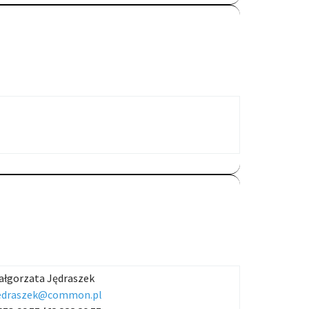
ałgorzata Jędraszek
edraszek@common.pl