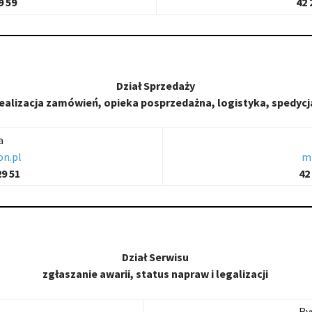
9 59
42 
Dział Sprzedaży
ealizacja zamówień, opieka posprzedażna, logistyka, spedycj
a
n.pl
m
29 51
42
Dział Serwisu
zgłaszanie awarii, status napraw i legalizacji
Ry