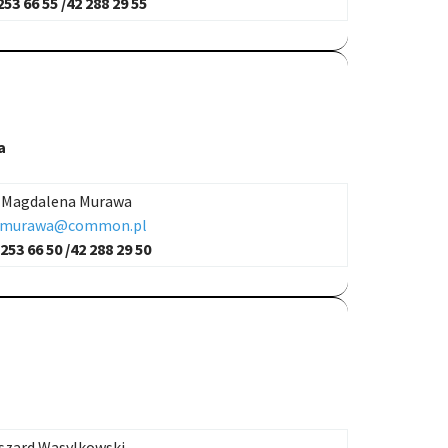
253 66 55 /42 288 29 55
a
Magdalena Murawa
murawa@common.pl
 253 66 50 /42 288 29 50
szard Wasylkowski