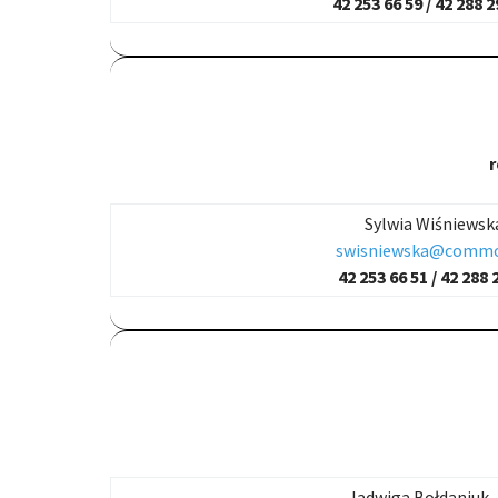
42 253 66 59 /
42 288 2
r
Sylwia Wiśniewsk
swisniewska@commo
42 253 66 51 /
42 288 
Jadwiga Bołdaniuk