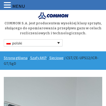
MENU
COMMON S.A. jest producentem wysokiej klasy sprzętu,
służącego do opomiarowania przepływu gazu w celach
rozliczeniowych i technologicznych.
polski
Strona główna
/
Szafy AKP
/
Sieciowe
/ CST/ZE-UPS12/ICR-
GT/SgD