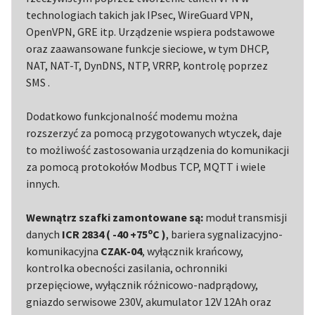
technologiach takich jak IPsec, WireGuard VPN,
OpenVPN, GRE itp. Urządzenie wspiera podstawowe
oraz zaawansowane funkcje sieciowe, w tym DHCP,
NAT, NAT-T, DynDNS, NTP, VRRP, kontrolę poprzez
SMS .
Dodatkowo funkcjonalność modemu można
rozszerzyć za pomocą przygotowanych wtyczek, daje
to możliwość zastosowania urządzenia do komunikacji
za pomocą protokołów Modbus TCP, MQTT i wiele
innych.
Wewnątrz szafki zamontowane są:
moduł transmisji
o
danych
ICR 2834 ( -40 +75
C )
, bariera sygnalizacyjno-
komunikacyjna
CZAK-04
, wyłącznik krańcowy,
kontrolka obecności zasilania, ochronniki
przepięciowe, wyłącznik różnicowo-nadprądowy,
gniazdo serwisowe 230V, akumulator 12V 12Ah oraz