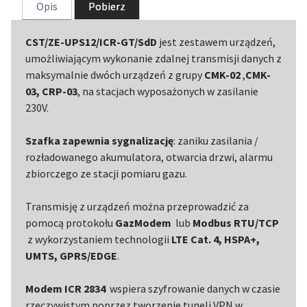
Opis
Pobierz
CST/ZE-UPS12/ICR-GT/SdD
jest zestawem urządzeń,
umożliwiającym wykonanie zdalnej transmisji danych z
maksymalnie dwóch urządzeń z grupy
CMK-02
,
CMK-
03, CRP-03
, na stacjach wyposażonych w zasilanie
230V.
Szafka zapewnia sygnalizację
: zaniku zasilania /
rozładowanego akumulatora, otwarcia drzwi, alarmu
zbiorczego ze stacji pomiaru gazu.
Transmisję z urządzeń można przeprowadzić za
pomocą protokołu
GazModem
lub
Modbus RTU/TCP
z wykorzystaniem technologii
LTE Cat. 4, HSPA+,
UMTS, GPRS/EDGE
.
Modem
ICR 2834
wspiera szyfrowanie danych w czasie
rzeczywistym poprzez tworzenie tuneli VPN w