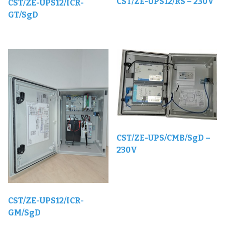
CST/ZE-UPS12/RS – 230V
CST/ZE-UPS12/ICR-
GT/SgD
CST/ZE-UPS/CMB/SgD –
230V
CST/ZE-UPS12/ICR-
GM/SgD